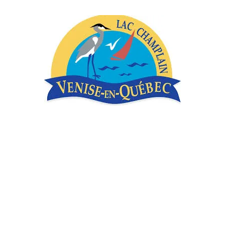
Adresse
106 avenue Venise est
Venise-en-Quebec, Qc J0J 2K0