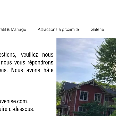
Grand Chalet à louer pour groupe jusqu'a 50 pers.
inf
atif & Mariage
Attractions à proximité
Galerie
tions, veuillez nous
t nous vous répondrons
lais. Nous avons hâte
uvenise.com
.
ire ci-dessous.