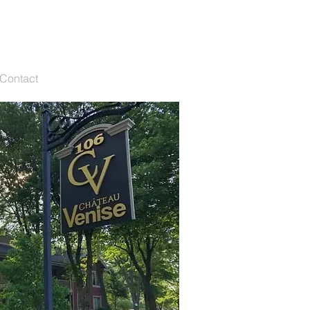
o@chateauvenise.com
514-667-5117
Contact