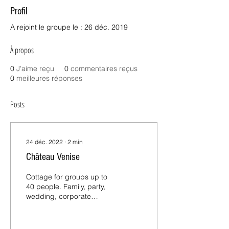
Profil
A rejoint le groupe le : 26 déc. 2019
À propos
0
J'aime reçu
0
commentaires reçus
0
meilleures réponses
Posts
24 déc. 2022
∙
2
min
Château Venise
Cottage for groups up to
40 people. Family, party,
wedding, corporate
events… Château Venise
offers elegant, business-
friendly,...