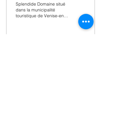
Splendide Domaine situé
dans la municipalité
touristique de Venise-en-
Québec, bordant
directement le Lac
Champlain, vous offrant
une vue...
21
0
Adresse
106 avenue Venise est
Venise-en-Quebec, Qc J0J 2K0